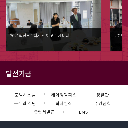
2024학년도 1학기 전체교수 세미나
2019
발전기금
포털시스템
헤이영캠퍼스
생활관
금주의 식단
학사일정
수강신청
증명서발급
LMS