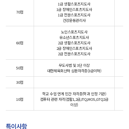
1급 생활스포츠지도사
1급 장애인스포츠지도사
70점
1급 전문스포츠지도사
건강운동관리사
노인스포츠지도사
유소년스포츠지도사
60점
2급 생활스포츠지도사
2급 장애인스포츠지도사
2급 전문스포츠지도사
무도사범 및 3단 이상
50점
대한체육회산하 심판자격증(3급이하)
30점
4.
학교 수업 연계 민간 자격증(학과 인정 기관)
10점
컴퓨터 관련 자격(컴활1,2급,ITQ,MOS,GTQ2급
3.
이상)
특이사항