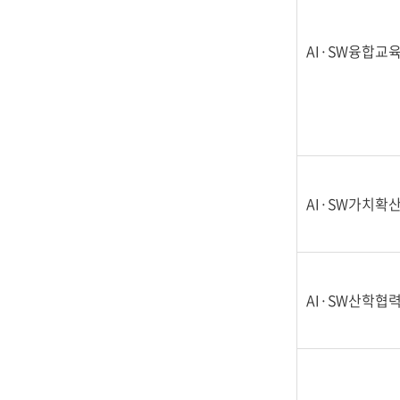
AI·SW융합교
AI·SW가치확
AI·SW산학협