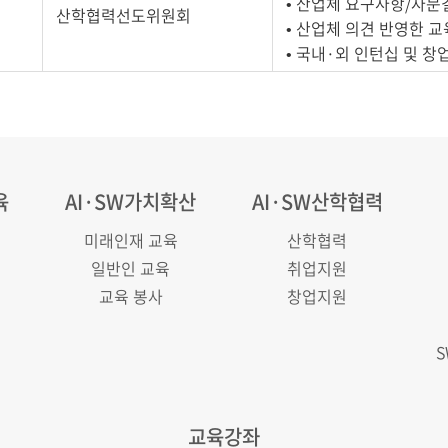
• 산업체 요구사항/자문
산학협력선도위원회
• 산업체 의견 반영한 
• 국내·외 인턴십 및 창
육
AI·SW가치확산
AI·SW산학협력
미래인재 교육
산학협력
일반인 교육
취업지원
교육 봉사
창업지원
교육강좌