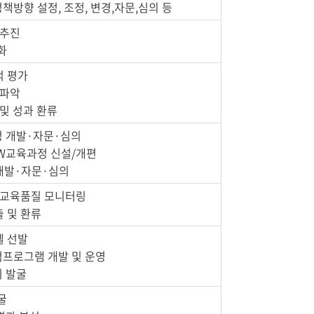
정책방향 설정, 조정, 변경,자문,심의 등
 추진
화
적 평가
 파악
 및 성과 환류
과정 개발·자문·심의
SW교육과정 신설/개편
개발·자문·심의
및 교육품질 모니터링
출 및 환류
델 선발
체험프로그램 개발 및 운영
기 발굴
굴