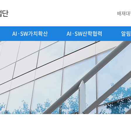
배재대
AI·SW가치확산
AI·SW산학협력
알림