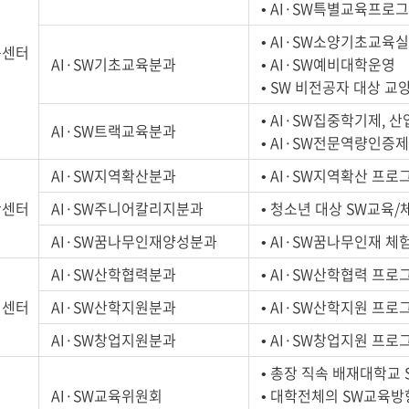
• AI·SW특별교육프로
• AI·SW소양기초교육
육센터
AI·SW기초교육분과
• AI·SW예비대학운영
• SW 비전공자 대상 
• AI·SW집중학기제,
AI·SW트랙교육분과
• AI·SW전문역량인증
AI·SW지역확산분과
• AI·SW지역확산 프로
산센터
AI·SW주니어칼리지분과
• 청소년 대상 SW교육
AI·SW꿈나무인재양성분과
• AI·SW꿈나무인재 체
AI·SW산학협력분과
• AI·SW산학협력 프로
력센터
AI·SW산학지원분과
• AI·SW산학지원 프로
AI·SW창업지원분과
• AI·SW창업지원 프로
• 총장 직속 배재대학교
AI·SW교육위원회
• 대학전체의 SW교육방