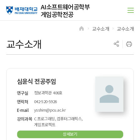
AI소프트웨어공학부
게임공학전공
교수소개
교수소개
>
>
교수소개
심윤식 전공주임
연구실
정보과학관 406호
연락처
042-520-5926
E-mail
ysshim@pcu.ac.kr
강의과목
C 프로그래밍, 컴퓨터그래픽스,
게임프로젝트
상세보기