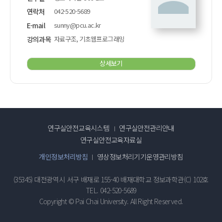
연락처
042-520-5689
E-mail
sunny@pcu.ac.kr
강의과목
자료구조, 기초웹프로그래밍
상세보기
연구실안전교육시스템
연구실안전관리안내
연구실안전교육자료실
개인정보처리방침
영상정보처리기기운영관리방침
(35345) 대전광역시 서구 배재로 155-40 배재대학교 정보과학관(C) 102호
TEL. 042-520-5689
Copyright © Pai Chai University. All Right Reserved.