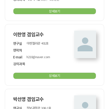
상세보기
이한영 겸임교수
연구실
아펜젤러관 401호
연락처
E-mail
h210@naver.com
강의과목
상세보기
박선영 겸임교수
연구실
정보과학관 306-1호