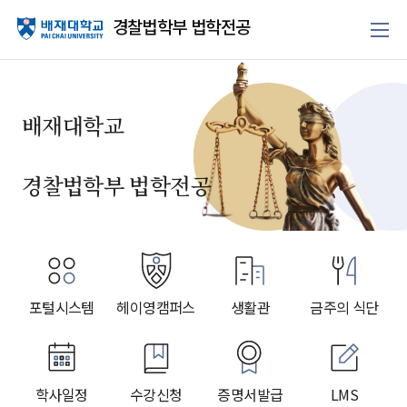
경찰법학부 법학전공
배재대학교
경찰법학부 법학전공
포털시스템
헤이영캠퍼스
생활관
금주의 식단
학사일정
수강신청
증명서발급
LMS