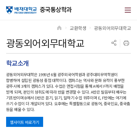
중국통상학과
교환학생
광동외어외무대학교
>
>
광동외어외무대학교
학교소개
광동외어외무대학은 1995년 6월 광주외국어학원과 광주대외무역학원이
합병하여 설립된 광동성 중점 대학이다. 캠퍼스는 역사와 문화 유적이 풍부한
광주시에 3개의 캠퍼스가 있다. 수업은 면접시험을 통해 A에서 F까지 배정을
받게 되며, 본인의 성취도에 따라 반을 변경할 수 있다. A반은 발음부터 배우는
기초반이며 B에서 D반은 듣기, 읽기, 말하기 수업 위주이며 E, F반에는 여기에
쓰기 수업이 더 개설되어 있다. 오후에는 특별활동으로 광동어, 중국민요, 중국춤
등을 배울 수 있다.
웹사이트 바로가기