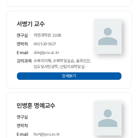
원예산림세미나, 식물과건강
서병기 교수
연구실
자연과학관 210호
연락처
042-520-5627
E-mail
sbk@pcu.ac.kr
강의과목
수목의이해, 수목학및실습, 숲과인간,
임도및사방공학, 산림치유학및실습,
도시와나무
상세보기
민병훈 명예교수
연구실
연락처
E-mail
hort@pcu.ac.kr