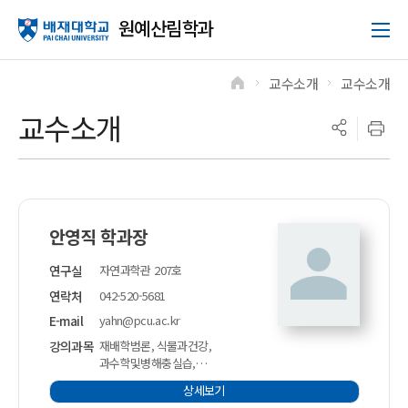
원예산림학과
교수소개
교수소개
>
>
교수소개
안영직 학과장
연구실
자연과학관 207호
연락처
042-520-5681
E-mail
yahn@pcu.ac.kr
강의과목
재배학범론, 식물과건강,
과수학및병해충실습,
안전농산물생산,
상세보기
원예산림병해충실습,