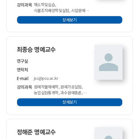
강의과목
채소학및실습,
식물조직배양학및실험, 시설원예학,
유전학
상세보기
최종승 명예교수
연구실
연락처
E-mail
jsc@pcu.ac.kr
강의과목
원예작물재배학, 원예가공실험,
농업실험통계학, 과수원예총론,
과수원예각론, 원예산물저장학,
상세보기
수확후관리학, 저장가공실험
정해준 명예교수