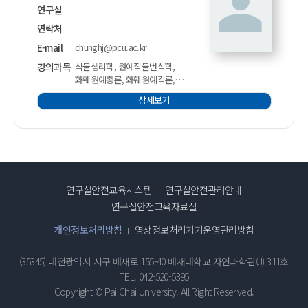
연구실
연락처
E-mail
chunghj@pcu.ac.kr
강의과목
식물생리학, 원예작물번식학,
화훼원예총론, 화훼원예각론,
가정원예(교양)
상세보기
연구실안전교육시스템
연구실안전관리안내
연구실안전교육자료실
개인정보처리방침
영상정보처리기기운영관리방침
(35345) 대전광역시 서구 배재로 155-40 배재대학교 자연과학관(J) 311호
TEL. 042-520-5395
Copyright © Pai Chai University. All Right Reserved.