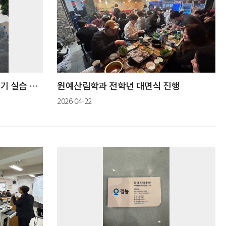
신축 스마트팜 온실 완공 및 2학기 실습 안내
원예산림학과 전학년 대면식 진행
2026-04-22