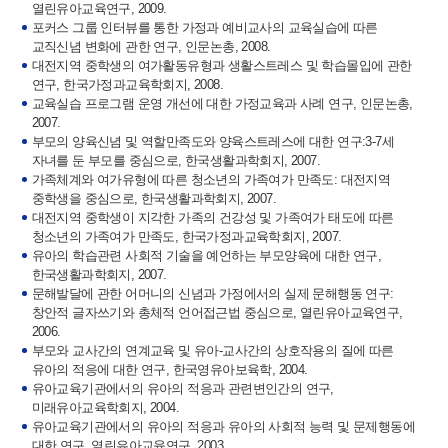
열린유아교육연구, 2009.
포커스 그룹 인터뷰를 통한 가정과 예비교사의 교육실습에 따른
교직신념 변화에 관한 연구, 인문논총, 2008.
대전지역 중학생의 여가활동유형과 생활스트레스 및 학습몰입에 관한
연구, 한국가정과교육학회지, 2008.
교육실습 프로그램 운영 개선에 대한 가정교육과 사례 연구, 인문논총,
2007.
부모의 양육신념 및 역할만족도와 양육스트레스에 대한 연구:3-7세
자녀를 둔 부모를 중심으로, 한국생활과학회지, 2007.
가족체계와 여가유형에 따른 청소년의 가족여가 만족도: 대전지역
중학생을 중심으로, 한국생활과학회지, 2007.
대전지역 중학생이 지각한 가족의 건강성 및 가족여가 태도에 따른
청소년의 가족여가 만족도, 한국가정과교육학회지, 2007.
유아의 학습관련 사회적 기술을 예언하는 부모양육에 대한 연구,
한국생활과학회지, 2007.
문해발달에 관한 어머니의 신념과 가정에서의 실제 문해행동 연구:
창안적 글자쓰기와 총체적 언어접근법 중심으로, 열린유아교육연구,
2006.
부모와 교사간의 연계교육 및 유아-교사간의 상호작용의 질에 따른
유아의 적응에 대한 연구, 한국영유아보육학, 2004.
유아교육기관에서의 유아의 적응과 관련변인간의 연구,
미래유아교육학회지, 2004.
유아교육기관에서의 유아의 적응과 유아의 사회적 능력 및 문제행동에
대한 연구, 열린유아교육연구, 2003.