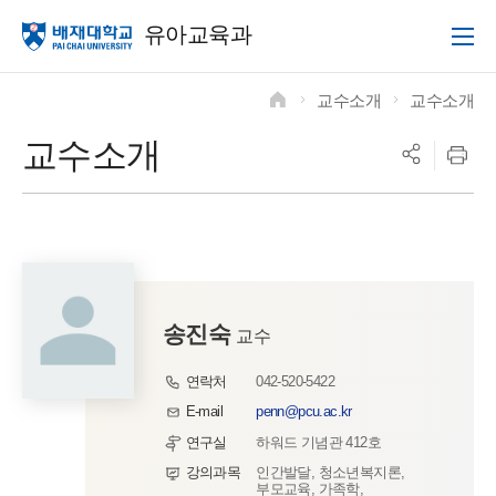
유아교육과
교수소개
교수소개
>
>
교수소개
송진숙
교수
연락처
042-520-5422
E-mail
penn@pcu.ac.kr
연구실
하워드 기념관 412호
강의과목
인간발달, 청소년복지론,
부모교육, 가족학,