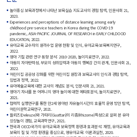
놀이중심 보육과정에서 나타난 보육실습 지도교사의 경험 탐색, 인문사회 21,
2023.
Experiences and perceptions of distance learning among early
childhood pre-service teachers in Korea during the COVID-19
pandemic, ASIA-PACIFIC JOURNAL OF RESEARCH in EARLY CHILDOOD
EDUCATION, 2022.
유아교육 교수자의 원격수업 운영 현황 및 인식, 유아교육·보육복지연구,
2022.
영아 기질 관련 연구 동향 분석: 2010-2020, 놀이치료연구, 2022.
아동의 자아탄력성, 부모의 성취압력과 아동의 행복감 간의 관계, 인문사회 21,
2022.
어린이집 공공성 강화를 위한 어린이집 원장과 보육교사의 인식과 경험 탐색,
입법과 정책, 2022.
유아예술교육에 대한 교사의 개념도 분석, 인문사회 21, 2021.
영아기 자녀를 둔 어머니의 영아 놀이에 대한 메타포분석, 놀이치료연구,
2021.
협력적 실행연구를 통한 만2세 영아반 자유놀이시간의 효율적 운영 방안 탐색,
어린이문학교육연구, 2021.
들뢰즈(Deleuze)와 가타리(Guattari)의 리좀(Rhizome)특성으로 살펴 본 유아
상상놀이 경험, 교육과학연구, 2021.
한국과 OECD국가의 유아교육과 보육정책 환경과 효과분석: 재정, 유아교육과
보육의 질 및 가정 환경을 중심으로, 영유아교육: 이론과실천, 2020.