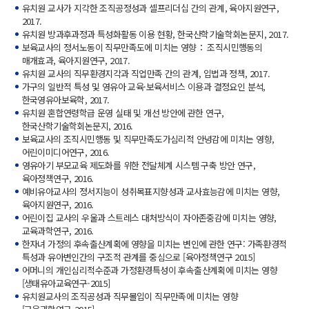
유치원 교사가 지각한 조직공정성과 셀프리더십 간의 관계, 육아지원연구,
2017.
유치원 방과후과정과 특성화활동 이용 현황, 한국산학기술학회논문지, 2017.
보육교사의 정서노동이 직무만족도에 미치는 영향： 조직시민행동의
매개효과, 육아지원연구, 2017.
유치원 교사의 직무환경지각과 직업만족 간의 관계, 입법과 정책, 2017.
가구의 일반적 특성 및 영유아 교육·보육서비스 이용과 결정요인 분석,
한국영유아보육학, 2017.
유치원 혼합연령학급 운영 실태 및 개선 방안에 관한 연구,
한국산학기술학회논문지, 2016.
보육교사의 조직시민행동 및 직무만족도가심리적 안녕감에 미치는 영향,
어린이미디어연구, 2016.
영유아기 부모교육 제도화를 위한 전달체계 시스템 구축 방안 연구,
육아정책연구, 2016.
예비유아교사의 정서지능이 성취목표지향성과 교사효능감에 미치는 영향,
육아지원연구, 2016.
어린이집 교사의 우울과 스트레스 대처방식이 자아존중감에 미치는 영향,
교육과학연구, 2016.
한자녀 가정의 후속출산계획에 영향을 미치는 변인에 관한 연구: 가족환경적
특성과 유아변인간의 구조적 관계를 중심으로 [육아정책연구 2015]
어머니의 개인심리적수준과 가정환경특성이 후속출산계획에 미치는 영향
[생태유아교육연구-2015]
유치원교사의 조직공성과 직무몰입이 직무만족에 미치는 영향