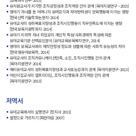
[교육과학연구-2015]
유치원교사가 지각한 조직공정성과 조직역량 간의 관계 [육아지원연구 –2015]
영아기 자녀를 둔 어머니의 유머감각과 자아탄력성이 양육행동에 미치는 영향
[한국산학기술학회논문지-2014]
유아교사의 성취목표지향성과 조직시민행동이 직무만족도에 미치는 영향
[한국보육지원학회지-2014]
유아기 미취학 자녀 취업모의 개인적 특성/사회경제적 특성에 따른
유아교육기관 선택요인분석 [유아교육보육복지연구, 2014]
영아의 보육교사와의 애착안정성 정도와 성별에 따른 사회적 유능성의 차이
[한국영유아보육학, 2014]
유아교사의 조직커뮤니케이션만족, 소진, 조직시민행동 간의 관계
[육아지원연구 2014]
예비유아교사의 성취복표지향성과 교사효능감과의 관계 [육아지원연구-2013]
어린이집교사의 셀프리더십, 조직시민행동과 조직역량 간의 관계
[육아지원연구-2013]
저역서
유아교육에서의 실행연구 [창지사 2013]
열정으로 가르치기 [파란마음 2007]