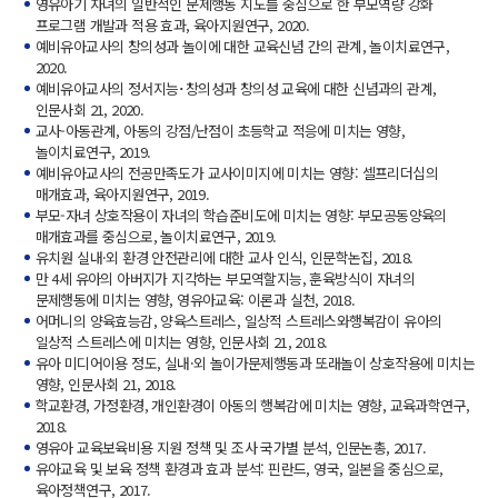
영유아기 자녀의 일반적인 문제행동 지도를 중심으로 한 부모역량 강화
프로그램 개발과 적용 효과, 육아지원연구, 2020.
예비유아교사의 창의성과 놀이에 대한 교육신념 간의 관계, 놀이치료연구,
2020.
예비유아교사의 정서지능･창의성과 창의성 교육에 대한 신념과의 관계,
인문사회 21, 2020.
교사-아동관계, 아동의 강점/난점이 초등학교 적응에 미치는 영향,
놀이치료연구, 2019.
예비유아교사의 전공만족도가 교사이미지에 미치는 영향: 셀프리더십의
매개효과, 육아지원연구, 2019.
부모-자녀 상호작용이 자녀의 학습준비도에 미치는 영향: 부모공동양육의
매개효과를 중심으로, 놀이치료연구, 2019.
유치원 실내·외 환경 안전관리에 대한 교사 인식, 인문학논집, 2018.
만 4세 유아의 아버지가 지각하는 부모역할지능, 훈육방식이 자녀의
문제행동에 미치는 영향, 영유아교육: 이론과 실천, 2018.
어머니의 양육효능감, 양육스트레스, 일상적 스트레스와행복감이 유아의
일상적 스트레스에 미치는 영향, 인문사회 21, 2018.
유아 미디어이용 정도, 실내·외 놀이가문제행동과 또래놀이 상호작용에 미치는
영향, 인문사회 21, 2018.
학교환경, 가정환경, 개인환경이 아동의 행복감에 미치는 영향, 교육과학연구,
2018.
영유아 교육보육비용 지원 정책 및 조사 국가별 분석, 인문논총, 2017.
유아교육 및 보육 정책 환경과 효과 분석: 핀란드, 영국, 일본을 중심으로,
육아정책연구, 2017.