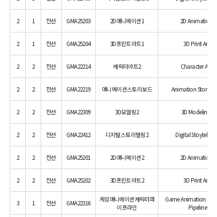
2
1
전선
GMA25203
2D애니메이션1
2D Animation1
2
1
전선
GMA25204
3D프린트아트1
3D Print Art1
2
2
전선
GMA22214
캐릭터아트2
Character Art 2
2
2
전선
GMA22219
애니메이션스토리보드
Animation Storybo
2
2
전선
GMA22309
3D모델링2
3D Modeling 2
2
2
전선
GMA22412
디지털스토리텔링2
Digital Stoytelling
2
2
전선
GMA25201
2D애니메이션2
2D Animation2
2
2
전선
GMA25202
3D프린트아트2
3D Print Art2
게임애니메이션캐릭터파
Game Animation Char
3
1
전선
GMA22316
이프라인
Pipeline