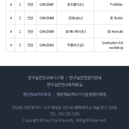
4
2
전선
GMA25407
포트폴리오2
Portfolio 2
4
2
전선
GMA25408
2DStudio2
2D Studio 2
4
2
전선
GMA25409
3D애니메이션3
3D Animation3
Graduation Exhibit
4
2
전선
GMA25410
작품워크샵2
workshop 2
연구실안전교육시스템
연구실안전관리안내
연구실안전교육자료실
개인정보처리방침
영상정보처리기기운영관리방침
(35345) 대전광역시 서구 배재로 155-40 배재대학교 예술관(Y) 420호
TEL. 042-520-5164
Copyright © Pai Chai University. All Right Reserved.