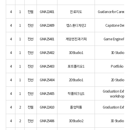
4
1
전필
GMA22401
진로지도
Guidance for Career Di
4
1
전선
GMA22409
캡스톤디자인2
Capstone Design 
4
1
전선
GMA25401
게임엔진과기획
Game Engine Proj
4
1
전선
GMA25402
3DStudio1
3D Studio1
4
1
전선
GMA25403
포트폴리오1
Portfolio 1
4
1
전선
GMA25404
2DStudio1
2D Studio1
Graduation Exhibit
4
1
전선
GMA25405
작품워크샵1
workshop 1
4
2
전필
GMA22410
졸업작품
Graduation Exhibit
4
2
전선
GMA25406
3DStudio2
3D Studio 2