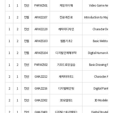
1
1
전선
PARW2501
게임의이해
Video Game Aesthet
1
2
전필
ARW22107
전공과진로
Introduction to Major &
1
2
전선
ARW22120
캐릭터디자인
Character Desig
1
2
전필
ARW25103
웹툰기초2
Basic Webtoon 
1
2
전필
ARW25104
디지털인체해부학
Digital Human Ana
1
2
전선
PARW2502
기초드로잉실습
Basic Drawing Pract
2
1
전선
GMA22212
캐릭터아트1
Character Art 1
2
1
전선
GMA22216
디지털페인팅
Digital Painting
2
1
전선
GMA22302
3D모델링1
3D Modeling 1
2
1
전선
GMA22403
디지털스토리텔링1
Digital Stoytelling