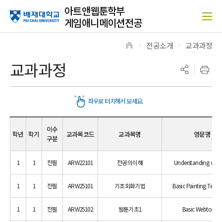
아트앤웹툰학부
게임애니메이션전공
전공소개
교과과정
>
>
교과과정
이수
학년
학기
교과목코드
교과목명
영문명
구분
1
1
전필
ARW22101
전공의이해
Understanding of M
1
1
전필
ARW25101
기초회화기법
Basic Painting Techn
1
1
전필
ARW25102
웹툰기초1
Basic Webtoon 