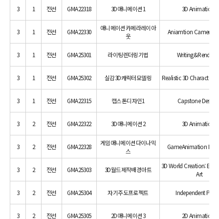
3
1
전선
GMA22318
3D애니메이션1
3D Animation1
애니메이션카메라레이아
3
1
전선
GMA22330
Aniamtion Camera L
웃
3
1
전선
GMA25301
라이팅렌더링기법
Writing&Renderi
3
1
전선
GMA25302
실감3D캐릭터모델링
Realistic 3D Character M
3
1
전선
GMA22315
캡스톤디자인1
Capstone Design 
3
2
전선
GMA22322
3D애니메이션2
3D Animation2
게임애니메이션다이나믹
3
2
전선
GMA22328
GameAnimation Dyn
스
3D World Creation: Env
3
2
전선
GMA25303
3D월드제작배경아트
Art
3
2
전선
GMA25304
자기주도프로젝트
Independent Proje
3
2
전선
GMA25305
2D애니메이션3
2D Animation3