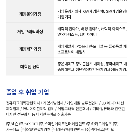
게임운영기획자: QA(게임분석), GM(게임운영),
게임운영과정
게임기자
캐릭터 원화가, 배경 원화가, 캐릭터 아티스트, 배
게임그래픽과정
VFX 아티스트, UI디자이너
개임개발사: PC·온라인·모바일 등 플랫폼별 개발
게임제작과정
소프트웨어 개발사
광운대학교 정보콘텐츠 대학원, 동국대학교 대학원
대학원 진학
중앙대학교 첨단영상대학원(게임과정)등 게임과정
졸업 후 취업 기업
컴퓨터그래픽관련회사 / 게임개발업체 / 게임개발 솔루션업체 / 3D 애니메니션
제작업체 / 애니메이션제작 업체 / 게임그래픽 전문회사 / 기타 컴퓨터와 관련된
디자인 전문회사 등 디자인분야로 진출가능
(주)넥슨 (주)NCSOFT (주)스마일게이트엔터테인먼트 (주)카카오게임즈 (주)
시공테크 (주)KOG엔젤게임즈 (주)라온엔터테인먼트 (주)위지윅스튜디오