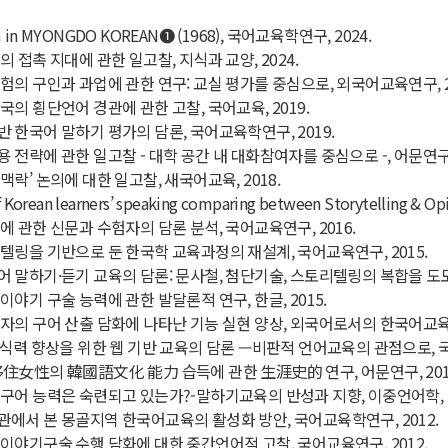
ism in MYONGDO KOREAN➊ (1968), 국어교육학연구, 2024.
 접촉 지대에 관한 일고찰, 지식과 교양, 2024.
험의 구인과 과업에 관한 연구: 교실 평가를 중심으로, 외국어교육연구, 2
의 횡단언어 경관에 관한 고찰, 국어교육, 2019.
 한국어 말하기 평가의 담론, 국어교육학연구, 2019.
전략에 관한 일고찰 - 대학 공간 내 대화참여자를 중심으로 -, 어문연구(
락’ 논의에 대한 일고찰, 새국어교육, 2018.
 of Korean learners’ speaking comparing between Storytelling &
에 관한 신문과 수험자의 담론 분석, 국어교육연구, 2016.
텔링을 기반으로 둔 한국학 교육과정의 재설계, 국어교육연구, 2015.
 말하기·듣기 교육의 담론: 문사철, 첨단기술, 스토리텔링의 복합을 도모하
야기 구술 능력에 관한 발달론적 연구, 한글, 2015.
자의 구어 산출 담화에 나타난 기능 실현 양상, 외국어로서의 한국어교육, 
문식력 향상을 위한 웹 기반 교육의 담론 —비판적 언어교육의 관점으로, 국
住女性의 韓國語文化 能力 습득에 관한 生涯史的 연구, 어문연구, 201
구어 능력은 숙련되고 있는가?-말하기교육의 반성과 지향, 이중언어학, 2
에서 본 몽골지역 한국어교육의 활성화 방안, 국어교육학연구, 2012.
이야기구술 수행 담화에 대한 중간언어적 고찰, 국어교육연구, 2012.