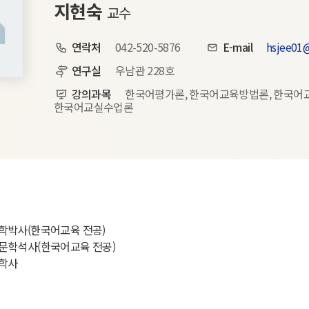
지현숙
교수
연락처
042-520-5876
E-mail
hsjee01@
연구실
우남관 228호
강의과목
한국어평가론, 한국어교육방법론, 한국어
한국어교실수업론
학박사(한국어교육 전공)
문학석사(한국어교육 전공)
학사