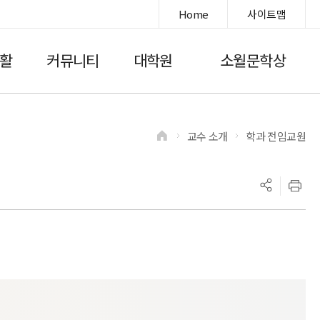
Home
사이트맵
활
커뮤니티
대학원
소월문학상
교수 소개
학과 전임교원
>
>