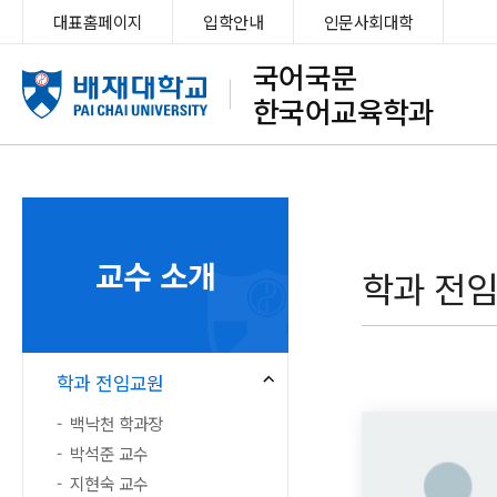
대표홈페이지
입학안내
인문사회대학
국어국문
한국어교육학과
교수 소개
학과 전
학과 전임교원
백낙천 학과장
박석준 교수
지현숙 교수