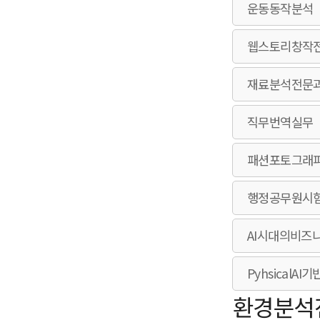
운동동작분석
웹스토리창작
재료분석전문
직무번역실무
패션포토그래
행정공무원시
AI시대의비즈
HOM
Pyhsical
환경분석