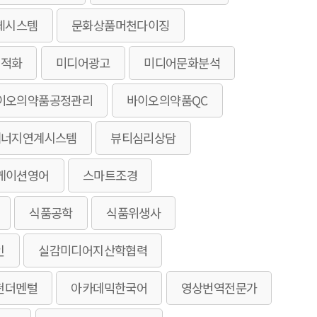
체시스템
문화상품머천다이징
최적화
미디어광고
미디어문화분석
이오의약품공정관리
바이오의약품QC
에너지연계시스템
뷰티심리상담
케이션영어
스마트조경
식품공학
식품위생사
인
실감미디어지산학협력
펀더멘털
아카데믹한국어
영상번역전문가