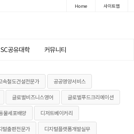
Home
사이트맵
DSC공유대학
커뮤니티
고속철도건설전문가
공공영양서비스
글로벌비즈니스영어
글로벌푸드크리에이션
동물세포배양
디저트베이커리
지털출판전문가
디지털플랫폼개발실무