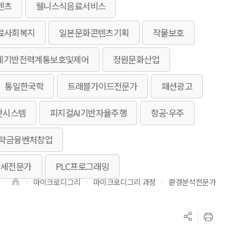
텐츠
웰니스식음료서비스
료사회복지
일본문화콘텐츠기획
작물보호
체기반전력계통보호및제어
정원문화산업
통일한국학
트래블가이드전문가
패션광고
단시스템
피지컬AI기반자율주행
항공·우주
전략금융벤처창업
관세전문가
PLC프로그래밍
마이크로디그리
마이크로디그리 과정
환경분석전문가
>
>
>