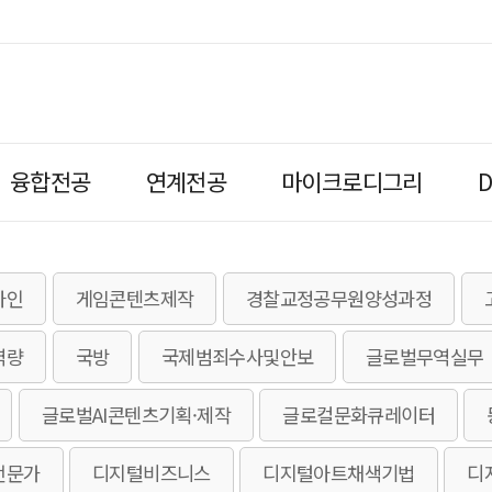
융합전공
연계전공
마이크로디그리
자인
게임콘텐츠제작
경찰교정공무원양성과정
역량
국방
국제범죄수사및안보
글로벌무역실무
글로벌AI콘텐츠기획·제작
글로컬문화큐레이터
전문가
디지털비즈니스
디지털아트채색기법
디