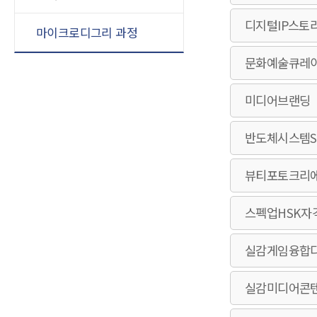
디지털IP스토
마이크로디그리 과정
문화예술큐레
미디어브랜딩
반도체시스템S
뷰티포토크리
스펙업HSK자
실감게임융합
실감미디어콘