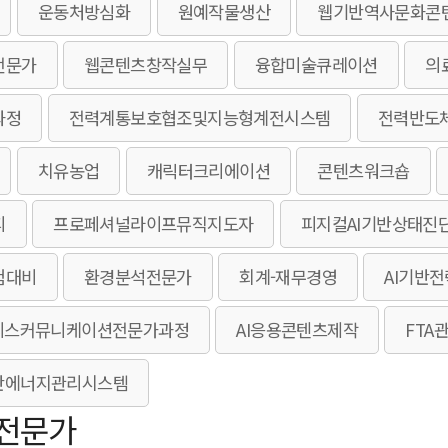
운동처방심화
원예작물생산
웹기반역사문화콘
전문가
웹콘텐츠창작실무
융합미술큐레이션
의
과정
전력계통보호협조및지능형계전시스템
전력반도
치유농업
캐릭터크리에이션
콘텐츠워크숍
피
프로페셔널라이프뮤직지도자
피지컬AI기반상태진
험대비
환경분석전문가
회계-재무경영
AI기반
니스커뮤니케이션전문가과정
AI응용콘텐츠제작
FTA
E
AI기반에너지관리시스템
전문가