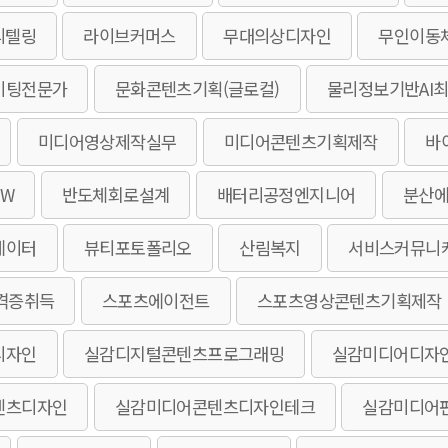
리텔링
라이브커머스
무대의상디자인
무인이동
이팅전문가
문화콘텐츠기획(글로컬)
물리정보기반AI
미디어영상제작실무
미디어콘텐츠기획제작
바
W
반도체회로설계
배터리공정엔지니어
분산
에이터
뷰티포토폴리오
산림복지
서비스커뮤니
격증취득
스포츠에이전트
스포츠영상콘텐츠기획제작
디자인
실감디지털콘텐츠프로그래밍
실감미디어디자
텐츠디자인
실감미디어콘텐츠디자인테크
실감미디어