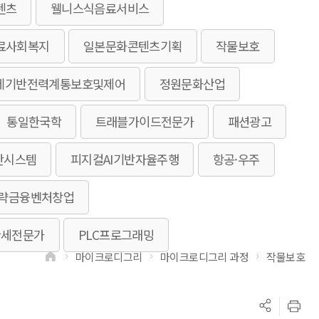
텐츠
웰니스식음료서비스
료사회복지
일본문화콘텐츠기획
작물보호
체기반전력계통보호및제어
정원문화산업
통일한국학
트래블가이드전문가
패션광고
단시스템
피지컬AI기반자율주행
항공·우주
전략금융벤처창업
관세전문가
PLC프로그래밍
마이크로디그리
마이크로디그리 과정
작물보호
>
>
>