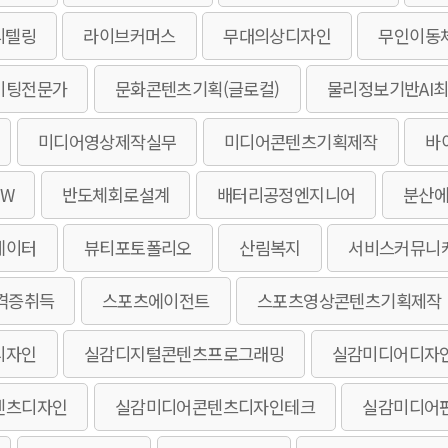
리텔링
라이브커머스
무대의상디자인
무인이동
이팅전문가
문화콘텐츠기획(글로컬)
물리정보기반AI
미디어영상제작실무
미디어콘텐츠기획제작
바
W
반도체회로설계
배터리공정엔지니어
분산
에이터
뷰티포토폴리오
산림복지
서비스커뮤니
격증취득
스포츠에이전트
스포츠영상콘텐츠기획제작
디자인
실감디지털콘텐츠프로그래밍
실감미디어디자
텐츠디자인
실감미디어콘텐츠디자인테크
실감미디어