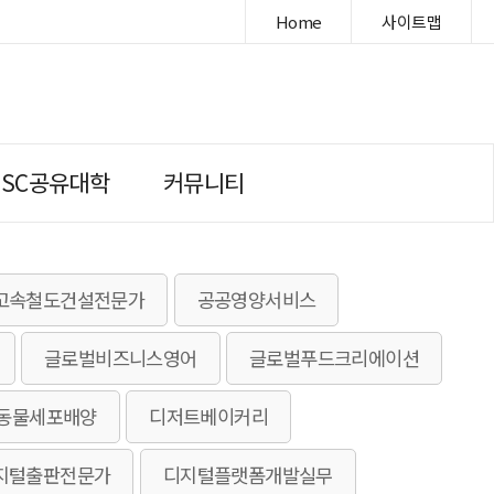
Home
사이트맵
DSC공유대학
커뮤니티
고속철도건설전문가
공공영양서비스
글로벌비즈니스영어
글로벌푸드크리에이션
동물세포배양
디저트베이커리
지털출판전문가
디지털플랫폼개발실무