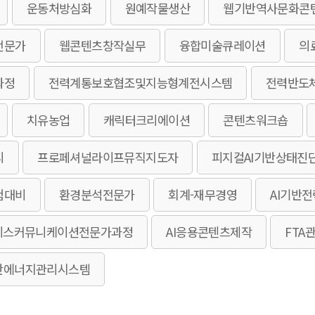
운동처방심화
원예작물생산
웹기반역사문화콘
전문가
웹콘텐츠창작실무
융합미술큐레이션
의
과정
전력계통보호협조및지능형계전시스템
전력반도
치유농업
캐릭터크리에이션
콘텐츠워크숍
피
프로페셔널라이프뮤직지도자
피지컬AI기반상태진
험대비
환경분석전문가
회계-재무경영
AI기반
니스커뮤니케이션전문가과정
AI응용콘텐츠제작
FTA
HOME
AI기반에너지관리시스템