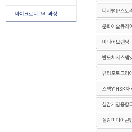
디지털IP스토
마이크로디그리 과정
문화예술큐레
미디어브랜딩
반도체시스템S
뷰티포토크리
스펙업HSK자
실감게임융합
실감미디어콘