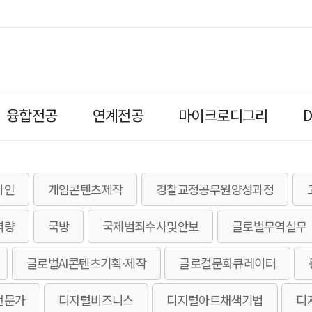
융합전공
연계전공
마이크로디그리
자인
게임콘텐츠제작
경찰교정공무원양성과정
역량
국방
국제범죄수사및안보
글로벌무역실무
글로벌AI콘텐츠기획·제작
글로컬문화큐레이터
전문가
디지털비즈니스
디지털아트채색기법
디