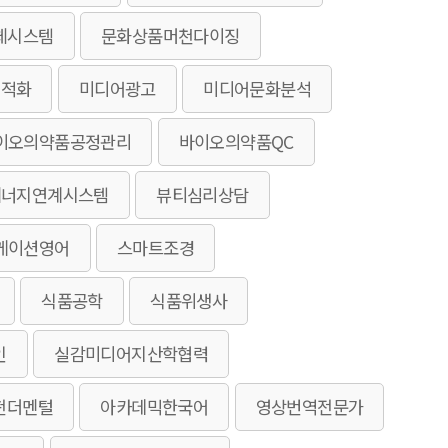
체시스템
문화상품머천다이징
최적화
미디어광고
미디어문화분석
이오의약품공정관리
바이오의약품QC
에너지연계시스템
뷰티심리상담
케이션영어
스마트조경
식품공학
식품위생사
인
실감미디어지산학협력
펀더멘털
아카데믹한국어
영상번역전문가