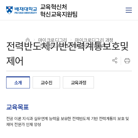
교육혁신처
혁신교육지원팀
마이크로디그리
마이크로디그리 과정
전력반도체기반전력계통보호및
>
>
전력반도체기반전력계통보호및제어
>
제어
소개
교수진
교육과정
교육목표
전공 이론 지식과 실무연계 능력을 보유한 전력반도체 기반 전력계통의 보호 및
제어 전문가 인재 양성